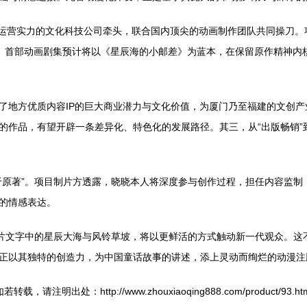
IP运营实力的文化科技公司牵头，联合国内顶尖的动画制作团队共同操刀
打造。首部动画剧集预计将以《星辰海的小邮差》为蓝本，在保留原作精神
了地方优质内容IP的巨大商业潜力与文化价值，为厦门乃至福建的文创
作品，有望开辟一条差异化、特色化的发展路径。其三，从“出版畅销”到
于原著”。项目制片方透露，晓晓本人将深度参与创作过程，担任内容监制
的情感表达。
那片文字中的星辰大海与风铃草坡，将以更鲜活的方式触动新一代观众。这
正以其独特的创造力，为中国童话故事的讲述，添上灵动而绚烂的动漫注
若转载，请注明出处：http://www.zhouxiaoqing888.com/product/93.ht