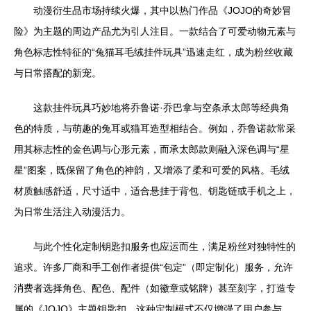
动漫衍生品市场持续火爆，其中以热门作品《JOJO的奇妙冒
险》为主题的周边产品尤为引人注目。一款结合了可爱动物元素与
角色标志性特征的“兔猫耳毛绒挂件玩具”迅速走红，成为粉丝收藏
与日常搭配的新宠。
这款挂件玩具巧妙地将乔鲁诺·乔巴拿与空条承太郎等经典角
色的特质，与萌趣的兔耳或猫耳造型相结合。例如，乔鲁诺款常采
用其标志性的金色调与心形元素，而承太郎款则融入深色调与“星
星”图案，既保留了角色的神韵，又增添了柔和可爱的风格。毛绒
材质触感舒适，尺寸适中，适合悬挂于背包、钥匙链或手机之上，
为日常生活注入动漫活力。
与此个性化定制钥匙扣服务也应运而生，满足粉丝对独特性的
追求。许多厂商和手工创作者提供“包定”（即定制化）服务，允许
消费者选择角色、配色、配件（如徽章或铭牌）甚至刻字，打造专
属的《JOJO》主题钥匙扣。这种定制模式不仅增强了用户参与