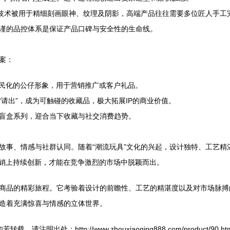
印技术被用于精细刻画眼神、纹理及阴影，高端产品往往需要多位匠人手工
谨的品控体系是保证产品口碑与安全性的生命线。
案：
亲民化的公仔形象，用于营销推广或客户礼品。
请出”，成为可触碰的收藏品，极大拓展IP的商业价值。
盲盒系列，迎合当下收藏与社交消费趋势。
故事、情感与社群认同。随着“潮流玩具”文化的兴起，设计独特、工艺精
营销上持续创新，才能在竞争激烈的市场中脱颖而出。
商品的精彩旅程。它考验着设计的前瞻性、工艺的精湛度以及对市场脉搏
造着充满惊喜与情感的立体世界。
若转载，请注明出处：http://www.zhouxiaoqing888.com/product/90.ht