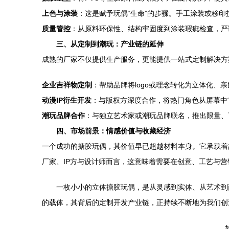
上色与涂装
：这是赋予玩偶“生命”的步骤。手工涂装或移
质量管控
：从原料环保性、结构牢固度到涂装瑕疵检查，严
三、从定制到潮玩：产业链的延伸
成熟的厂家不仅提供生产服务，更能提供一站式定制解决方
企业吉祥物定制
：帮助品牌将logo或理念转化为立体化、
动漫IP衍生开发
：与版权方深度合作，将热门角色从屏幕中“
潮玩品牌合作
：与独立艺术家或潮玩品牌联名，推出限量、
四、市场前景：情感价值与收藏经济
一个成功的搪胶玩偶，其价值早已超越材料本身。它承载着
厂家、IP方与设计师而言，这意味着需要在创意、工艺与
一枚小小的立体搪胶玩偶，是从灵感到实体、从艺术到
的载体，其背后的定制开发产业链，正持续不断地为我们创
如