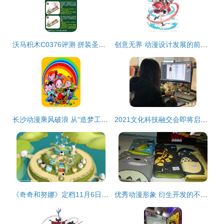
沃马积木C0376评测 拼装圣诞老人的冰雪世界，不止是玩具更是沉浸式手作
创意无界 动漫设计发展的前景与动漫开发的引擎驱动
长沙动漫乘风破浪 从“造梦工厂”到“产业高地”的跃迁之路
2021文化科技融交会即将启幕！看它们如何玩转文旅“智”时代
《奇奇和努娜》定档11月6日 奥拉动漫与羚邦集团联合打造幼儿科普动画盛宴
优秀动漫形象 衍生开发的不竭后盾与核心引擎