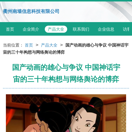
衢州南墙信息科技有限公司
首页
企业简介
产品大全
联系我们
企业信息
访客
>
>
当前位置：
首页
产品大全
国产动画的雄心与争议 中国神话宇
宙的三十年构想与网络舆论的博弈
国产动画的雄心与争议 中国神话宇
宙的三十年构想与网络舆论的博弈