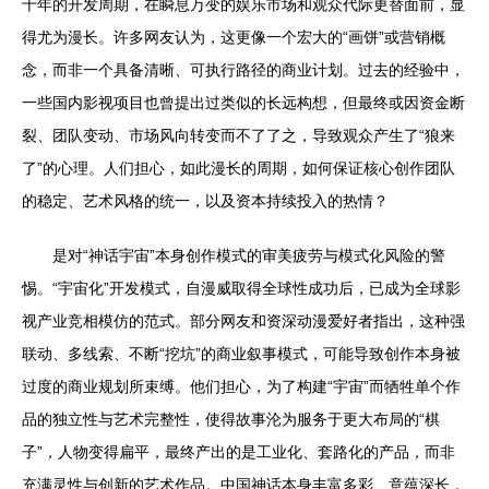
十年的开发周期，在瞬息万变的娱乐市场和观众代际更替面前，显
得尤为漫长。许多网友认为，这更像一个宏大的“画饼”或营销概
念，而非一个具备清晰、可执行路径的商业计划。过去的经验中，
一些国内影视项目也曾提出过类似的长远构想，但最终或因资金断
裂、团队变动、市场风向转变而不了了之，导致观众产生了“狼来
了”的心理。人们担心，如此漫长的周期，如何保证核心创作团队
的稳定、艺术风格的统一，以及资本持续投入的热情？
是对“神话宇宙”本身创作模式的审美疲劳与模式化风险的警
惕。“宇宙化”开发模式，自漫威取得全球性成功后，已成为全球影
视产业竞相模仿的范式。部分网友和资深动漫爱好者指出，这种强
联动、多线索、不断“挖坑”的商业叙事模式，可能导致创作本身被
过度的商业规划所束缚。他们担心，为了构建“宇宙”而牺牲单个作
品的独立性与艺术完整性，使得故事沦为服务于更大布局的“棋
子”，人物变得扁平，最终产出的是工业化、套路化的产品，而非
充满灵性与创新的艺术作品。中国神话本身丰富多彩、意蕴深长，