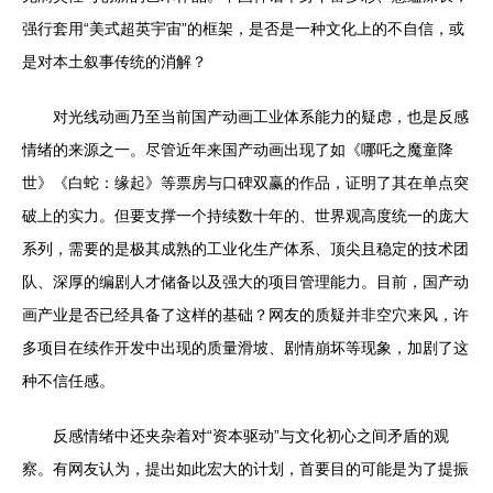
强行套用“美式超英宇宙”的框架，是否是一种文化上的不自信，或
是对本土叙事传统的消解？
对光线动画乃至当前国产动画工业体系能力的疑虑，也是反感
情绪的来源之一。尽管近年来国产动画出现了如《哪吒之魔童降
世》《白蛇：缘起》等票房与口碑双赢的作品，证明了其在单点突
破上的实力。但要支撑一个持续数十年的、世界观高度统一的庞大
系列，需要的是极其成熟的工业化生产体系、顶尖且稳定的技术团
队、深厚的编剧人才储备以及强大的项目管理能力。目前，国产动
画产业是否已经具备了这样的基础？网友的质疑并非空穴来风，许
多项目在续作开发中出现的质量滑坡、剧情崩坏等现象，加剧了这
种不信任感。
反感情绪中还夹杂着对“资本驱动”与文化初心之间矛盾的观
察。有网友认为，提出如此宏大的计划，首要目的可能是为了提振