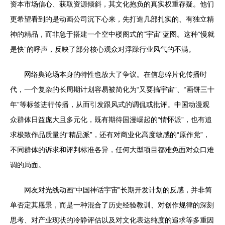
资本市场信心、获取资源倾斜，其文化抱负的真实权重存疑。他们
更希望看到的是动画公司沉下心来，先打造几部扎实的、有独立精
神的精品，而非急于搭建一个空中楼阁式的“宇宙”蓝图。这种“慢就
是快”的呼声，反映了部分核心观众对浮躁行业风气的不满。
网络舆论场本身的特性也放大了争议。在信息碎片化传播时
代，一个复杂的长周期计划容易被简化为“又要搞宇宙”、“画饼三十
年”等标签进行传播，从而引发跟风式的调侃或批评。中国动漫观
众群体日益庞大且多元化，既有期待国漫崛起的“情怀派”，也有追
求极致作品质量的“精品派”，还有对商业化高度敏感的“原作党”，
不同群体的诉求和评判标准各异，任何大型项目都难免面对众口难
调的局面。
网友对光线动画“中国神话宇宙”长期开发计划的反感，并非简
单否定其愿景，而是一种混合了历史经验教训、对创作规律的深刻
思考、对产业现状的冷静评估以及对文化表达纯度的追求等多重因