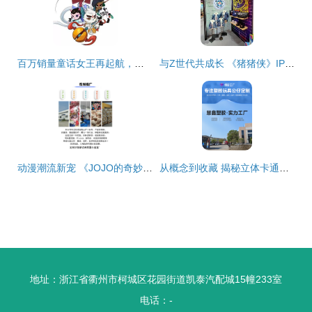
百万销量童话女王再起航，厦门原创IP将开启动漫新篇章
与Z世代共成长 《猪猪侠》IP如何构建“大动漫生态圈”的动漫开发之路
动漫潮流新宠 《JOJO的奇妙冒险》兔猫耳毛绒挂件玩具与个性化定制钥匙扣热潮
从概念到收藏 揭秘立体卡通搪胶玩偶的全产业链定制开发
地址：浙江省衢州市柯城区花园街道凯泰汽配城15幢233室
电话：-